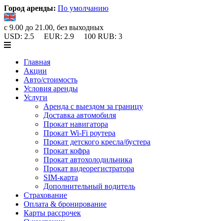
Город аренды:
По умолчанию
с 9.00 до 21.00, без выходных
USD:
2.5
EUR:
2.9
100 RUB:
3
Главная
Акции
Авто/стоимость
Условия аренды
Услуги
Аренда с выездом за границу
Доставка автомобиля
Прокат навигатора
Прокат Wi-Fi роутера
Прокат детского кресла/бустера
Прокат кофра
Прокат автохолодильника
Прокат видеорегистратора
SIM-карта
Дополнительный водитель
Страхование
Оплата & бронирование
Карты рассрочек