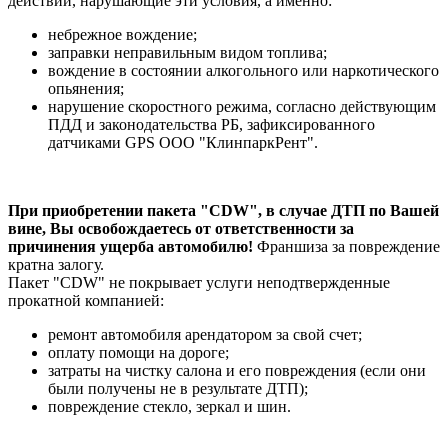
действий, нарушающие эти условия, а именно:
небрежное вождение;
заправки неправильным видом топлива;
вождение в состоянии алкогольного или наркотического
опьянения;
нарушение скоростного режима, согласно действующим
ПДД и законодательства РБ, зафиксированного
датчиками GPS ООО "КлинпаркРент".
При приобретении пакета "CDW", в случае ДТП по Вашей
вине, Вы освобождаетесь от ответственности за
причинения ущерба автомобилю!
Франшиза за повреждение
кратна залогу.
Пакет "CDW" не покрывает услуги неподтвержденные
прокатной компанией:
ремонт автомобиля арендатором за свой счет;
оплату помощи на дороге;
затраты на чистку салона и его повреждения (если они
были получены не в результате ДТП);
повреждение стекло, зеркал и шин.